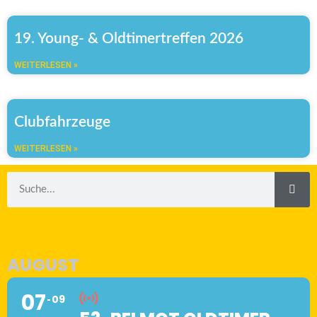
19. Young- & Oldtimertreffen 2026
WEITERLESEN »
Clubfahrzeuge
WEITERLESEN »
AUGUST
07
09